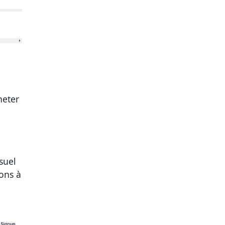
heter
suel
ions à