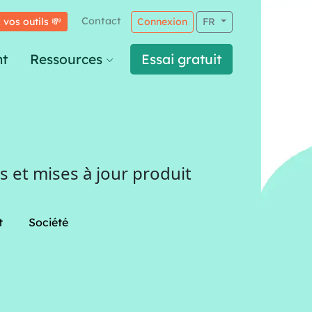
Contact
 vos outils 💸
Connexion
FR
t
Ressources
Essai gratuit
 et mises à jour produit
t
Société