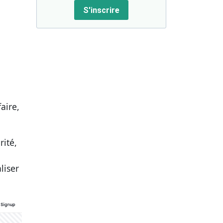
S'inscrire
aire,
rité,
liser