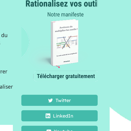
 du
s
rer
aliser
Twitter
LinkedIn