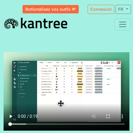
Rationalisez vos outils 💸
Connexion
FR