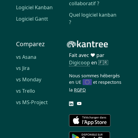
collaboratif ?
Logiciel Kanban
Quel logiciel kanban
Logiciel Gantt
?
Comparez
Fait avec ❤️ par
vs Asana
Digicoop
en 🇫🇷
vs Jira
Nous sommes hébergés
vs Monday
en UE
et respectons
la
RGPD
vs Trello
vs MS-Project