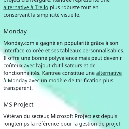
alternative à Trello
plus robuste tout en
conservant la simplicité visuelle.
Monday
Monday.com a gagné en popularité grâce à son
interface colorée et ses tableaux personnalisables.
Il offre une bonne polyvalence mais peut devenir
coûteux avec l’ajout d’utilisateurs et de
fonctionnalités. Kantree constitue une
alternative
à Monday
avec un modèle de tarification plus
transparent.
MS Project
Vétéran du secteur, Microsoft Project est depuis
longtemps la référence pour la gestion de projet