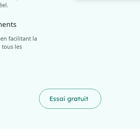
éel.
ments
n facilitant la
 tous les
Essai gratuit