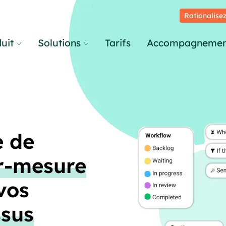
Rationalisez
uit
Solutions
Tarifs
Accompagnemen
e de
r-mesure
vos
ssus