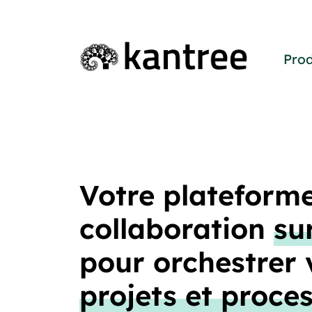
Prod
Votre plateform
collaboration
su
pour orchestrer 
projets et proce