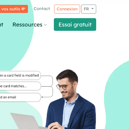
Contact
 vos outils 💸
Connexion
FR
t
Ressources
Essai gratuit