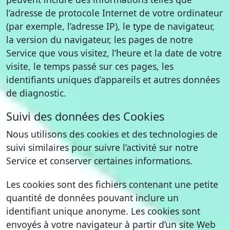
l’adresse de protocole Internet de votre ordinateur
(par exemple, l’adresse IP), le type de navigateur,
la version du navigateur, les pages de notre
Service que vous visitez, l’heure et la date de votre
visite, le temps passé sur ces pages, les
identifiants uniques d’appareils et autres données
de diagnostic.
Suivi des données des Cookies
Nous utilisons des cookies et des technologies de
suivi similaires pour suivre l’activité sur notre
Service et conserver certaines informations.
Les cookies sont des fichiers contenant une petite
quantité de données pouvant inclure un
identifiant unique anonyme. Les cookies sont
envoyés à votre navigateur à partir d’un site Web