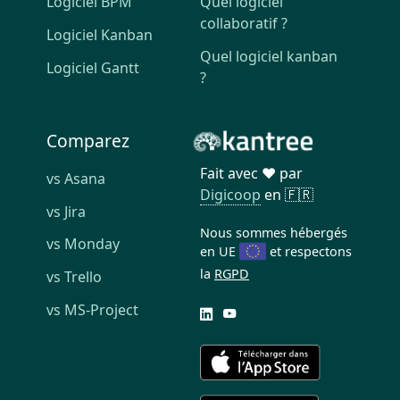
Logiciel BPM
Quel logiciel
collaboratif ?
Logiciel Kanban
Quel logiciel kanban
Logiciel Gantt
?
Comparez
Fait avec ❤️ par
vs Asana
Digicoop
en 🇫🇷
vs Jira
Nous sommes hébergés
vs Monday
en UE
et respectons
la
RGPD
vs Trello
vs MS-Project