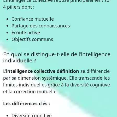
L’intelligence collective repose principalement sur
4 piliers dont :
Confiance mutuelle
Partage des connaissances
Écoute active
Objectifs communs
En quoi se distingue-t-elle de l’intelligence
individuelle ?
L’
intelligence collective définition
se différencie
par sa dimension systémique. Elle transcende les
limites individuelles grâce à la diversité cognitive
et la correction mutuelle.
Les différences clés :
Diversité cognitive