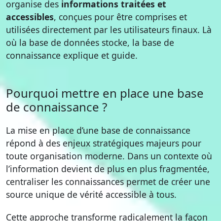
organise des
informations traitées et
accessibles
, conçues pour être comprises et
utilisées directement par les utilisateurs finaux. Là
où la base de données stocke, la base de
connaissance explique et guide.
Pourquoi mettre en place une base
de connaissance ?
La mise en place d’une base de connaissance
répond à des enjeux stratégiques majeurs pour
toute organisation moderne. Dans un contexte où
l’information devient de plus en plus fragmentée,
centraliser les connaissances permet de créer une
source unique de vérité accessible à tous.
Cette approche transforme radicalement la façon