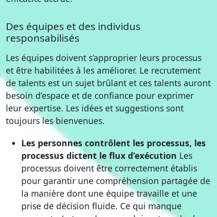
Des équipes et des individus
responsabilisés
Les équipes doivent s’approprier leurs processus
et être habilitées à les améliorer. Le recrutement
de talents est un sujet brûlant et ces talents auront
besoin d’espace et de confiance pour exprimer
leur expertise. Les idées et suggestions sont
toujours les bienvenues.
Les personnes contrôlent les processus, les
processus dictent le flux d’exécution
Les
processus doivent être correctement établis
pour garantir une compréhension partagée de
la manière dont une équipe travaille et une
prise de décision fluide. Ce qui manque