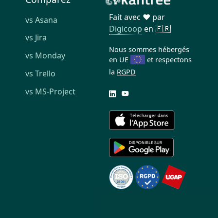
Fait avec ❤️ par
vs Asana
Digicoop
en 🇫🇷
vs Jira
Nous sommes hébergés
vs Monday
en UE
et respectons
la
RGPD
vs Trello
vs MS-Project