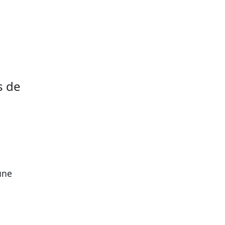
s de
une