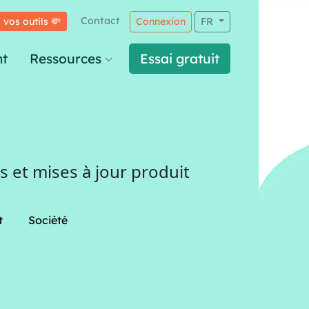
Contact
 vos outils 💸
Connexion
FR
t
Ressources
Essai gratuit
 et mises à jour produit
t
Société