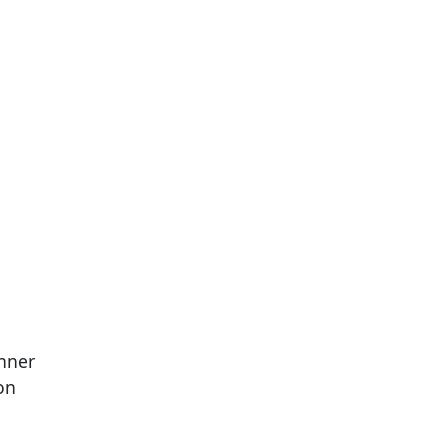
nner
on