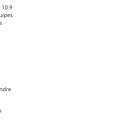
 10.9
quipes
s
endre
n