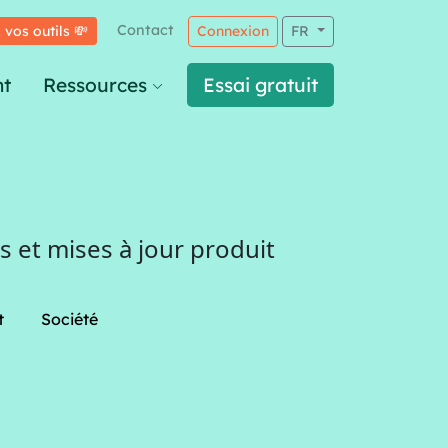
Contact
 vos outils 💸
Connexion
FR
t
Ressources
Essai gratuit
 et mises à jour produit
t
Société