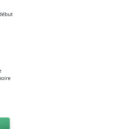
début
e
moire