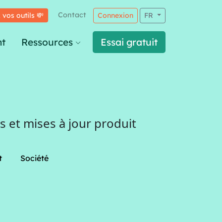
Contact
 vos outils 💸
Connexion
FR
t
Ressources
Essai gratuit
 et mises à jour produit
t
Société