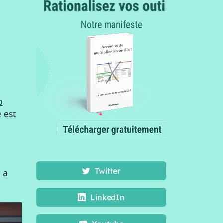
p
 est
Twitter
 a
LinkedIn