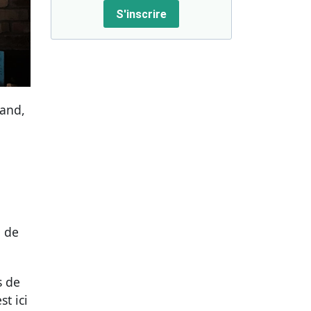
S'inscrire
mand,
n de
s de
t ici