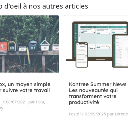
 d'oeil à nos autres articles
ox, un moyen simple
Kantree Summer News 
 suivre votre travail
Les nouveautés qui
transforment votre
productivité
 le 08/07/2021 par Pola,
my
Posté le 03/09/2025 par Lorene