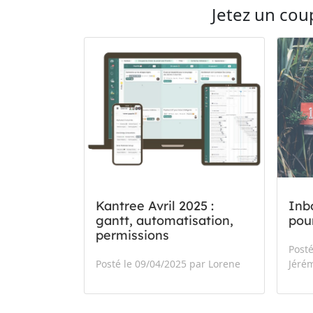
Jetez un coup
Kantree Avril 2025 :
Inb
gantt, automatisation,
pour
permissions
Posté
Posté le 09/04/2025 par Lorene
Jéré