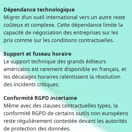
Dépendance technologique
Migrer d’un outil international vers un autre reste
coûteux et complexe. Cette dépendance limite la
capacité de négociation des entreprises sur les
prix comme sur les conditions contractuelles.
Support et fuseau horaire
Le support technique des grands éditeurs
américains est rarement disponible en français, et
les décalages horaires ralentissent la résolution
des incidents critiques.
Conformité RGPD incertaine
Même avec des clauses contractuelles types, la
conformité RGPD de certains outils non européens
reste régulièrement contestée devant les autorités
de protection des données.