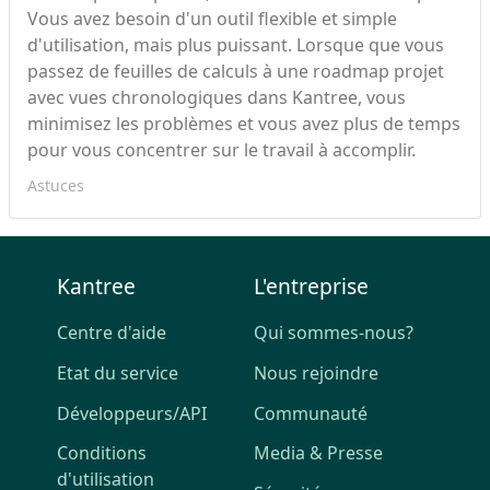
Vous avez besoin d'un outil flexible et simple
d'utilisation, mais plus puissant. Lorsque que vous
passez de feuilles de calculs à une roadmap projet
avec vues chronologiques dans Kantree, vous
minimisez les problèmes et vous avez plus de temps
pour vous concentrer sur le travail à accomplir.
Astuces
Kantree
L'entreprise
Centre d'aide
Qui sommes-nous?
Etat du service
Nous rejoindre
Développeurs/API
Communauté
Conditions
Media & Presse
d'utilisation