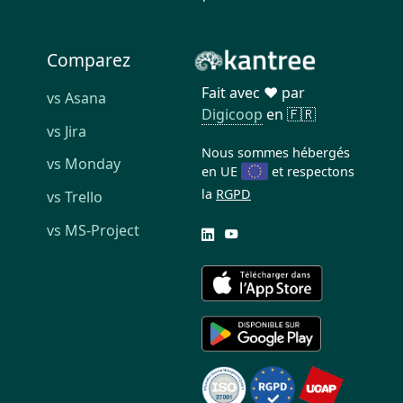
Comparez
Fait avec ❤️ par
vs Asana
Digicoop
en 🇫🇷
vs Jira
Nous sommes hébergés
vs Monday
en UE
et respectons
la
RGPD
vs Trello
vs MS-Project