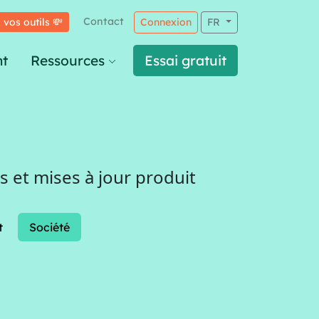
Contact
 vos outils 💸
Connexion
FR
t
Ressources
Essai gratuit
 et mises à jour produit
t
Société