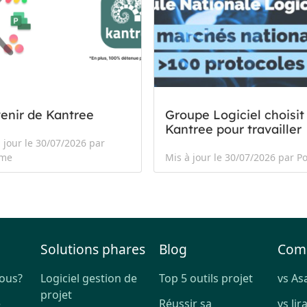
venir de Kantree
Groupe Logiciel choisit
Kantree pour travailler
 jour le 30/07/2026 par
ime
Mis à jour le 30/07/2026 par Po
Solutions phares
Blog
Com
ous?
Logiciel gestion de
Top 5 outils projet
vs As
projet
e
Réussir sa
vs Jir