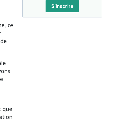
S'inscrire
ne, ce
r
 de
ôle
vons
re
t que
ation