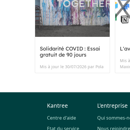
Solidarité COVID : Essai
L'a
gratuit de 90 jours
Mis à
Mis à jour le 30/07/2026 par Pola
Max
Kantree
L'entreprise
Centre d'aide
Qui sommes-n
Etat du service
Nous rejoindr