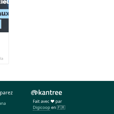
la
parez
Fait avec ❤️ par
ana
Digicoop
en 🇫🇷
a