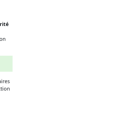
rité
ion
ires
ction