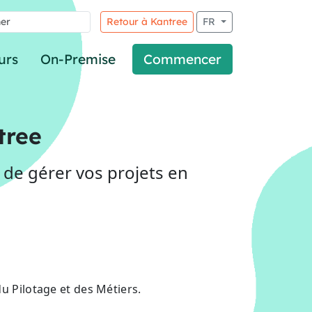
Retour à Kantree
FR
urs
On-Premise
Commencer
tree
 de gérer vos projets en
du Pilotage et des Métiers.