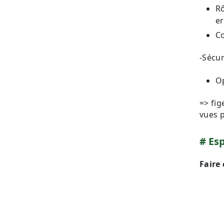
Rô
er
Co
-Sécur
Op
=> fig
vues 
Esp
Faire