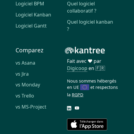
Logiciel BPM
Quel logiciel
collaboratif ?
Logiciel Kanban
Quel logiciel kanban
Logiciel Gantt
?
Comparez
Fait avec ❤️ par
vs Asana
Digicoop
en 🇫🇷
vs Jira
Nous sommes hébergés
vs Monday
en UE
et respectons
la
RGPD
vs Trello
vs MS-Project