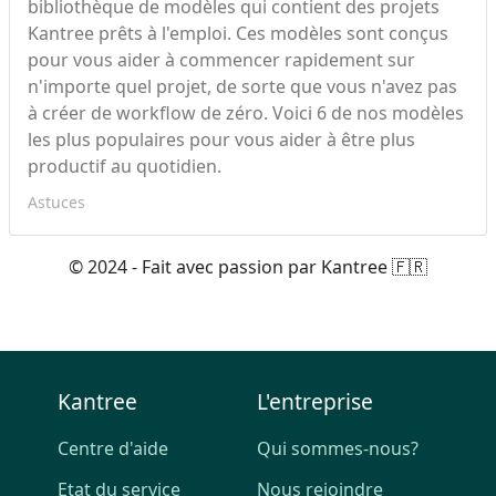
bibliothèque de modèles qui contient des projets
Kantree prêts à l'emploi. Ces modèles sont conçus
pour vous aider à commencer rapidement sur
n'importe quel projet, de sorte que vous n'avez pas
à créer de workflow de zéro. Voici 6 de nos modèles
les plus populaires pour vous aider à être plus
productif au quotidien.
Astuces
© 2024 - Fait avec passion par Kantree 🇫🇷
Kantree
L'entreprise
Centre d'aide
Qui sommes-nous?
Etat du service
Nous rejoindre