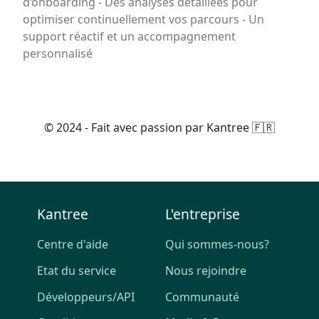
d’onboarding - Des analyses détaillées pour
optimiser continuellement vos parcours - Un
support réactif et un accompagnement
personnalisé
© 2024 - Fait avec passion par Kantree 🇫🇷
Kantree
L'entreprise
Centre d'aide
Qui sommes-nous?
Etat du service
Nous rejoindre
Développeurs/API
Communauté