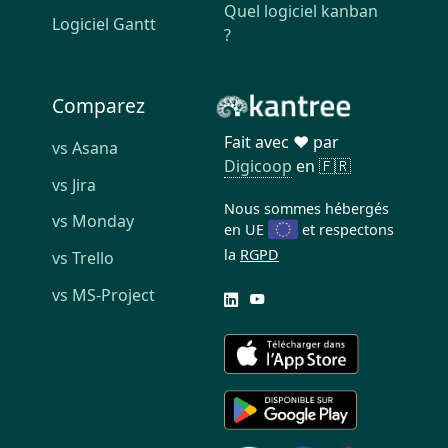
Quel logiciel kanban
Logiciel Gantt
?
Comparez
Fait avec ❤️ par
vs Asana
Digicoop
en 🇫🇷
vs Jira
Nous sommes hébergés
vs Monday
en UE
et respectons
la
RGPD
vs Trello
vs MS-Project