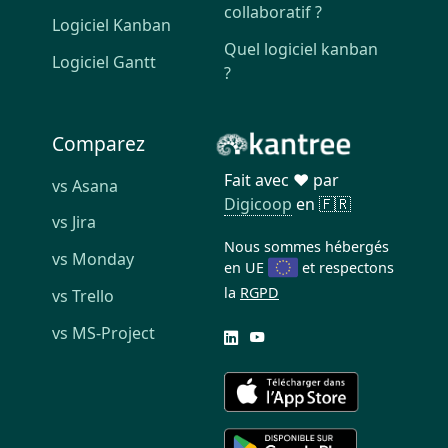
collaboratif ?
Logiciel Kanban
Quel logiciel kanban
Logiciel Gantt
?
Comparez
Fait avec ❤️ par
vs Asana
Digicoop
en 🇫🇷
vs Jira
Nous sommes hébergés
vs Monday
en UE
et respectons
la
RGPD
vs Trello
vs MS-Project