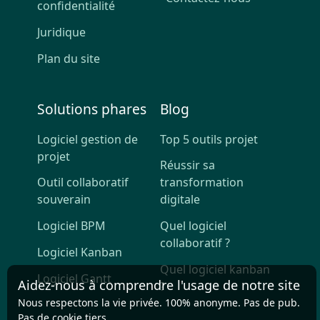
confidentialité
Juridique
Plan du site
Solutions phares
Blog
Logiciel gestion de
Top 5 outils projet
projet
Réussir sa
Outil collaboratif
transformation
souverain
digitale
Logiciel BPM
Quel logiciel
collaboratif ?
Logiciel Kanban
Quel logiciel kanban
Logiciel Gantt
Aidez-nous à comprendre l'usage de notre site
?
Nous respectons la vie privée. 100% anonyme. Pas de pub.
Pas de cookie tiers.