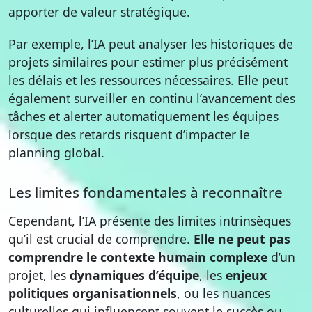
apporter de valeur stratégique.
Par exemple, l’IA peut analyser les historiques de
projets similaires pour estimer plus précisément
les délais et les ressources nécessaires. Elle peut
également surveiller en continu l’avancement des
tâches et alerter automatiquement les équipes
lorsque des retards risquent d’impacter le
planning global.
Les limites fondamentales à reconnaître
Cependant, l’IA présente des limites intrinsèques
qu’il est crucial de comprendre.
Elle ne peut pas
comprendre le contexte humain complexe
d’un
projet, les
dynamiques d’équipe
, les
enjeux
politiques organisationnels
, ou les nuances
culturelles qui influencent souvent le succès ou